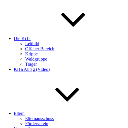
Die KiTa
Leitbild
Offener Bereich
Krippe
Waldgruppe
Träger
KiTa Alltag (Video)
Eltern
Elternausschuss
Förderverein