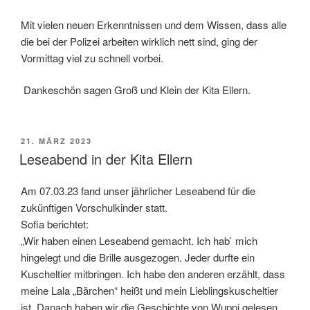
Mit vielen neuen Erkenntnissen und dem Wissen, dass alle
die bei der Polizei arbeiten wirklich nett sind, ging der
Vormittag viel zu schnell vorbei.
Dankeschön sagen Groß und Klein der Kita Ellern.
VERÖFFENTLICHT
21. MÄRZ 2023
AM
Leseabend in der Kita Ellern
Am 07.03.23 fand unser jährlicher Leseabend für die
zukünftigen Vorschulkinder statt.
Sofia berichtet:
„Wir haben einen Leseabend gemacht. Ich hab ́ mich
hingelegt und die Brille ausgezogen. Jeder durfte ein
Kuscheltier mitbringen. Ich habe den anderen erzählt, dass
meine Lala „Bärchen“ heißt und mein Lieblingskuscheltier
ist. Danach haben wir die Geschichte von Wuppi gelesen.