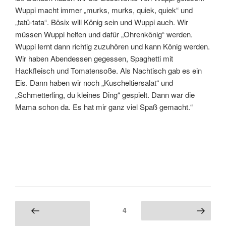
Wuppi macht immer „murks, murks, quiek, quiek“ und
„tatü-tata“. Bösix will König sein und Wuppi auch. Wir
müssen Wuppi helfen und dafür „Ohrenkönig“ werden.
Wuppi lernt dann richtig zuzuhören und kann König werden.
Wir haben Abendessen gegessen, Spaghetti mit
Hackfleisch und Tomatensoße. Als Nachtisch gab es ein
Eis. Dann haben wir noch „Kuscheltiersalat“ und
„Schmetterling, du kleines Ding“ gespielt. Dann war die
Mama schon da. Es hat mir ganz viel Spaß gemacht.“
Seitennummerierung
Seite
4
Vorherige
Nächste Seite
der
Seite