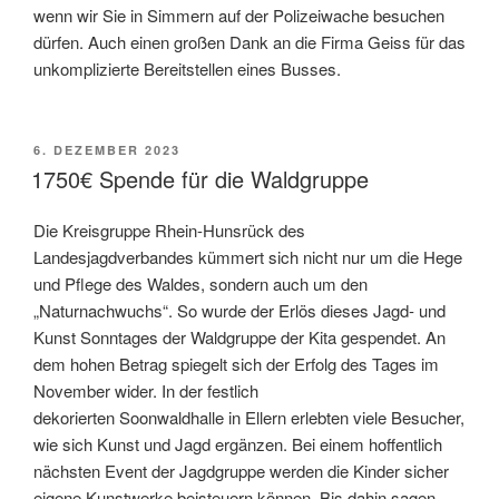
wenn wir Sie in Simmern auf der Polizeiwache besuchen
dürfen. Auch einen großen Dank an die Firma Geiss für das
unkomplizierte Bereitstellen eines Busses.
VERÖFFENTLICHT
6. DEZEMBER 2023
AM
1750€ Spende für die Waldgruppe
Die Kreisgruppe Rhein-Hunsrück des
Landesjagdverbandes kümmert sich nicht nur um die Hege
und Pflege des Waldes, sondern auch um den
„Naturnachwuchs“. So wurde der Erlös dieses Jagd- und
Kunst Sonntages der Waldgruppe der Kita gespendet. An
dem hohen Betrag spiegelt sich der Erfolg des Tages im
November wider. In der festlich
dekorierten Soonwaldhalle in Ellern erlebten viele Besucher,
wie sich Kunst und Jagd ergänzen. Bei einem hoffentlich
nächsten Event der Jagdgruppe werden die Kinder sicher
eigene Kunstwerke beisteuern können. Bis dahin sagen