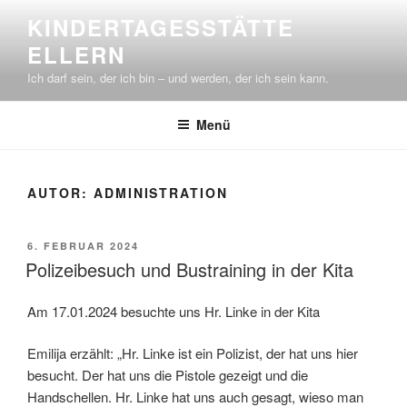
Zum
KINDERTAGESSTÄTTE
Inhalt
ELLERN
springen
Ich darf sein, der ich bin – und werden, der ich sein kann.
Menü
AUTOR:
ADMINISTRATION
VERÖFFENTLICHT
6. FEBRUAR 2024
AM
Polizeibesuch und Bustraining in der Kita
Am 17.01.2024 besuchte uns Hr. Linke in der Kita
Emilija erzählt: „Hr. Linke ist ein Polizist, der hat uns hier
besucht. Der hat uns die Pistole gezeigt und die
Handschellen. Hr. Linke hat uns auch gesagt, wieso man