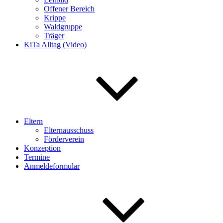
Offener Bereich
Krippe
Waldgruppe
Träger
KiTa Alltag (Video)
Eltern
Elternausschuss
Förderverein
Konzeption
Termine
Anmeldeformular