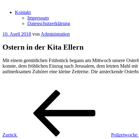
Kontakt
Impressum
Datenschutzerklärung
Veröffentlicht
10. April 2018
von
Administration
am
Ostern in der Kita Ellern
Mit einem gemütlichen Frühstück begann am Mittwoch unsere Osterfei
konnte, dem fröhlichen Einzug nach Jerusalem, dem letzten Mahl mi
aufmerksamen Zuhörer eine kleine Zeitreise. Die ansteckende Osterb
Beitragsnavigation
Vorheriger
Beitrag
Zurück
Polizeiwoche 