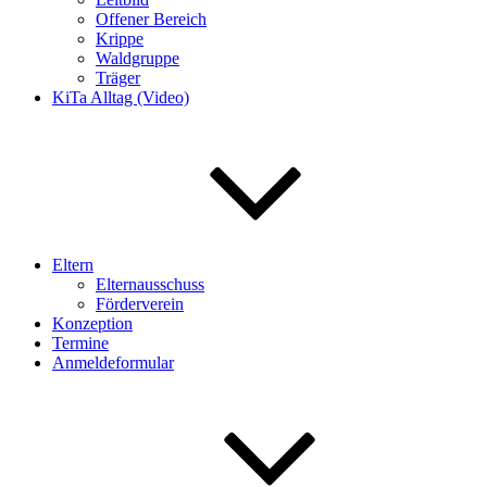
Offener Bereich
Krippe
Waldgruppe
Träger
KiTa Alltag (Video)
Eltern
Elternausschuss
Förderverein
Konzeption
Termine
Anmeldeformular