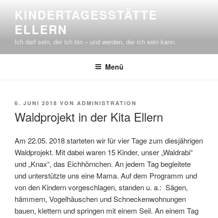
Zum
KINDERTAGESSTÄTTE
Inhalt
ELLERN
springen
Ich darf sein, der ich bin – und werden, der ich sein kann.
Menü
VERÖFFENTLICHT
6. JUNI 2018
VON
ADMINISTRATION
AM
Waldprojekt in der Kita Ellern
Am 22.05. 2018 starteten wir für vier Tage zum diesjährigen
Waldprojekt. Mit dabei waren 15 Kinder, unser „Waldrabi“
und „Knax“, das Eichhörnchen. An jedem Tag begleitete
und unterstützte uns eine Mama. Auf dem Programm und
von den Kindern vorgeschlagen, standen u. a.: Sägen,
hämmern, Vogelhäuschen und Schneckenwohnungen
bauen, klettern und springen mit einem Seil. An einem Tag