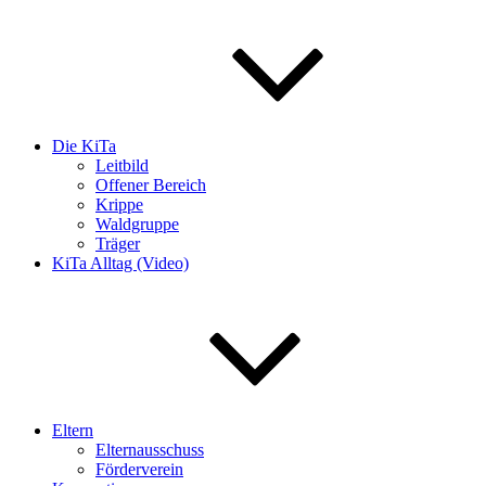
Die KiTa
Leitbild
Offener Bereich
Krippe
Waldgruppe
Träger
KiTa Alltag (Video)
Eltern
Elternausschuss
Förderverein