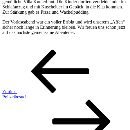
gemütliche Villa Kunterbunt. Die Kinder durften verkleidet oder im
Schlafanzug und mit Kuscheltier im Gepäck, in die Kita kommen.
Zur Stärkung gab es Pizza und Wackelpudding.
Der Vorleseabend war ein voller Erfolg und wird unserern „Affen“
sicher noch lange in Erinnerung bleiben. Wir freuen uns schon jetzt
auf das nächste gemeinsame Abenteuer.
Beitragsnavigation
Vorheriger
Beitrag
Zurück
Polizeibesuch
Nächster
Beitrag