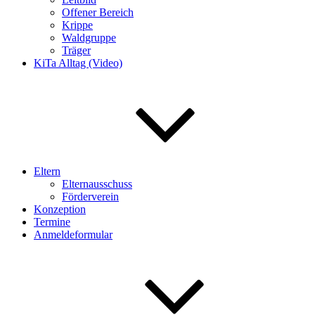
Offener Bereich
Krippe
Waldgruppe
Träger
KiTa Alltag (Video)
Eltern
Elternausschuss
Förderverein
Konzeption
Termine
Anmeldeformular