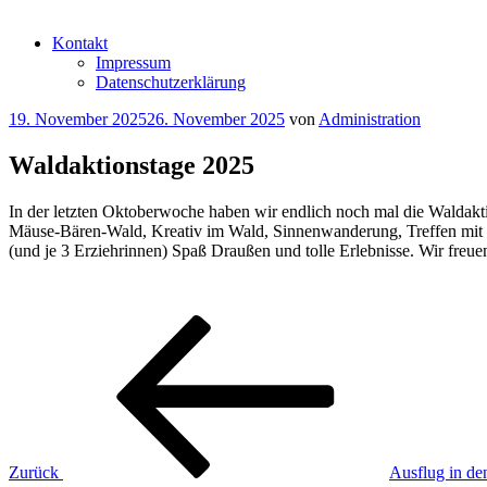
Kontakt
Impressum
Datenschutzerklärung
Veröffentlicht
19. November 2025
26. November 2025
von
Administration
am
Waldaktionstage 2025
In der letzten Oktoberwoche haben wir endlich noch mal die Waldakti
Mäuse-Bären-Wald, Kreativ im Wald, Sinnenwanderung, Treffen mit 
(und je 3 Erziehrinnen) Spaß Draußen und tolle Erlebnisse. Wir freu
Beitragsnavigation
Vorheriger
Beitrag
Zurück
Ausflug in de