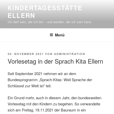
Zum
KINDERTAGESSTÄTTE
Inhalt
ELLERN
springen
Ich darf sein, der ich bin – und werden, der ich sein kann.
Menü
VERÖFFENTLICHT
30. NOVEMBER 2021
VON
ADMINISTRATION
AM
Vorlesetag in der Sprach Kita Ellern
Seit September 2021 nehmen wir an dem
Bundesprogramm „Sprach-Kitas: Weil Sprache der
Schlüssel zur Welt ist“ teil.
Ein Grund mehr, auch in diesem Jahr, den bundesweiten
Vorlesetag mit den Kindern zu begehen. So verwandelte
sich am Freitag, 19.11.2021 der Bauraum in ein