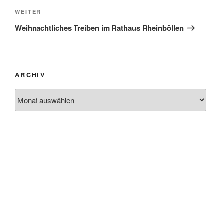
Nächster
WEITER
Beitrag
Weihnachtliches Treiben im Rathaus Rheinböllen
ARCHIV
Archiv