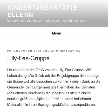
Zum
KINDERTAGESSTÄTTE
Inhalt
ELLERN
springen
Ich darf sein, der ich bin – und werden, der ich sein kann.
Menü
VERÖFFENTLICHT
25. NOVEMBER 2020
VON
ADMINISTRATION
AM
Lilly-Fee-Gruppe
Heute kommt der Gruß von der Lilly-Fee Gruppe. Wir
haben das große Glück mit der Projektgruppe donnerstags
die Soonwaldhalle besuchen zu können (vielen Dank an die
Gemeinde, den Bürgermeister) Hier haben die Kleinsten
(des offenen Bereiches) die Möglichkeit sich in einem
deutlich größeren „Spielraum“ mit unterschiedlichsten
Materialien in ihren Bewegungsabläufen auszuprobieren.