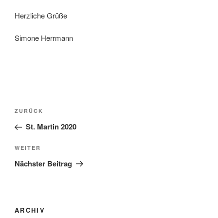
Herzliche Grüße
Simone Herrmann
Beitragsnavigation
Vorheriger
ZURÜCK
Beitrag
St. Martin 2020
Nächster
WEITER
Beitrag
Nächster Beitrag
ARCHIV