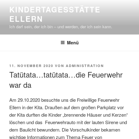
Zum
KINDERTAGESSTÄTTE
Inhalt
ELLERN
springen
Ich darf sein, der ich bin – und werden, der ich sein kann.
Menü
VERÖFFENTLICHT
11. NOVEMBER 2020
VON
ADMINISTRATION
AM
Tatütata…tatütata…die Feuerwehr
war da
Am 29.10.2020 besuchte uns die Freiwillige Feuerwehr
Ellern in der Kita. Draußen auf dem großen Parkplatz vor
der Kita durften die Kinder „brennende Häuser und Kerzen“
löschen und das Feuerwehrauto mit der lauten Sirene und
dem Baulicht bewundern. Die Vorschulkinder bekamen
wichtige Informationen zum Thema Feuer von