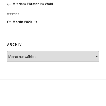
Beitrag
Mit dem Förster im Wald
Nächster
WEITER
Beitrag
St. Martin 2020
ARCHIV
Archiv