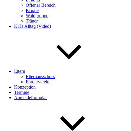
Offener Bereich
Krippe
Waldgruppe
Träger
KiTa Alltag (Video)
Eltern
Elternausschuss
Förderverein
Konzeption
Termine
Anmeldeformular