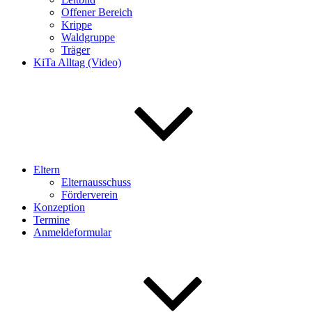
Offener Bereich
Krippe
Waldgruppe
Träger
KiTa Alltag (Video)
Eltern
Elternausschuss
Förderverein
Konzeption
Termine
Anmeldeformular